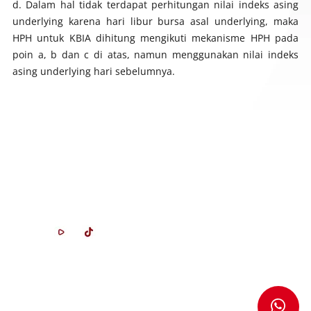
Dalam hal tidak terdapat perhitungan nilai indeks asing
underlying
karena hari libur bursa asal
underlying
, maka
HPH untuk KBIA dihitung mengikuti mekanisme HPH pada
poin a, b dan c di atas, namun menggunakan nilai indeks
asing
underlying
hari sebelumnya.
Kantor KPEI
Gedung Bursa Efek Indonesia, Tower I Lantai 5
Jl. Jenderal Sudirman Kav 52-53
Jakarta Selatan 12190, Indonesia
customer.care@idclear.co.id
(021)-515-5115
;
(021)-515-5125
Sistem Whistleblowing
Hubungi Kami
Karir
Kamus Istilah
Tanya Jawab