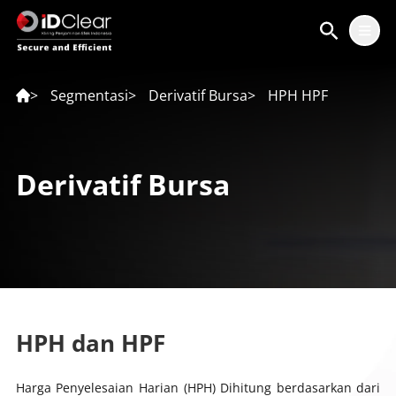
ID
EN
>
Segmentasi
>
Derivatif Bursa
>
HPH HPF
Derivatif Bursa
HPH dan HPF
Harga Penyelesaian Harian (HPH) Dihitung berdasarkan dari