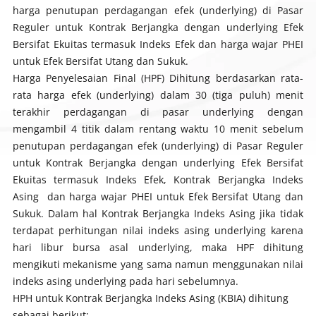
harga penutupan perdagangan efek (
underlying
) di Pasar
Reguler untuk Kontrak Berjangka dengan
underlying
Efek
Bersifat Ekuitas termasuk Indeks Efek dan harga wajar PHEI
untuk Efek Bersifat Utang dan Sukuk.
Harga Penyelesaian Final (HPF) Dihitung berdasarkan rata-
rata harga efek (
underlying
) dalam 30 (tiga puluh) menit
terakhir perdagangan di pasar
underlying
dengan
mengambil 4 titik dalam rentang waktu 10 menit sebelum
penutupan perdagangan efek (
underlying
) di Pasar Reguler
untuk Kontrak Berjangka dengan underlying Efek Bersifat
Ekuitas termasuk Indeks Efek, Kontrak Berjangka Indeks
Asing dan harga wajar PHEI untuk Efek Bersifat Utang dan
Sukuk. Dalam hal Kontrak Berjangka Indeks Asing jika tidak
terdapat perhitungan nilai indeks asing
underlying
karena
hari libur bursa asal
underlying
, maka HPF dihitung
mengikuti mekanisme yang sama namun menggunakan nilai
indeks asing
underlying
pada hari sebelumnya.
HPH untuk Kontrak Berjangka Indeks Asing (KBIA) dihitung
sebagai berikut: