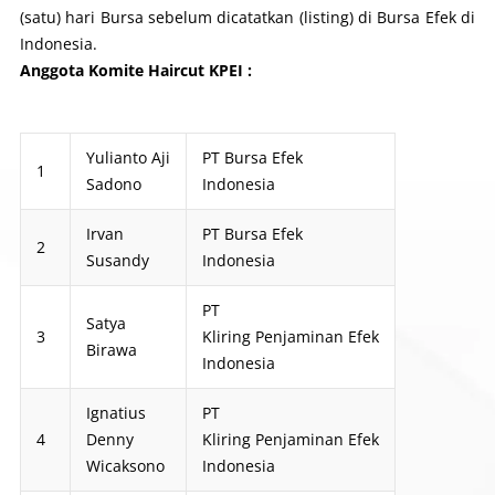
(satu) hari Bursa sebelum dicatatkan (
listing
) di Bursa Efek di
Indonesia.
Anggota Komite Haircut KPEI :
No
Name
Company
Yulianto Aji
PT Bursa Efek
1
Sadono
Indonesia
Irvan
PT Bursa Efek
2
Susandy
Indonesia
PT
Satya
3
Kliring Penjaminan Efek
Birawa
Indonesia
Ignatius
PT
4
Denny
Kliring Penjaminan Efek
Wicaksono
Indonesia