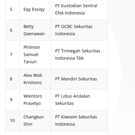
PT Kustodian Sentral
5
Eqy Essiqy
Efek Indonesia
Betty
PT OCBC Sekuritas
6
Goenawan
Indonesia
Philmon
PT Trimegah Sekuritas
7
Samuel
Indonesia Tbk.
Tanuri
Alex Widi
8
PT Mandiri Sekuritas
Kristiono
Wientoro
PT Lotus Andalan
9
Prasetyo
Sekuritas
Changkun
PT Kiwoom Sekuritas
10
Shin
Indonesia